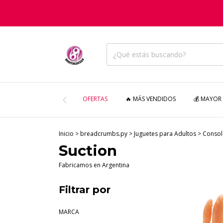
OFERTAS
🔥 MÁS VENDIDOS
💰 MAYOR
Inicio
>
breadcrumbs.py
>
Juguetes para Adultos
>
Conso
Suction
Fabricamos en Argentina
Filtrar por
MARCA