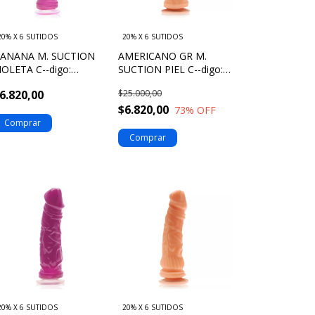
20% X 6 SUTIDOS
20% X 6 SUTIDOS
ANANA M. SUCTION
AMERICANO GR M.
IOLETA C--digo:
SUCTION PIEL C--digo:
04357
705320
6.820,00
$25.000,00
$6.820,00
73
% OFF
20% X 6 SUTIDOS
20% X 6 SUTIDOS