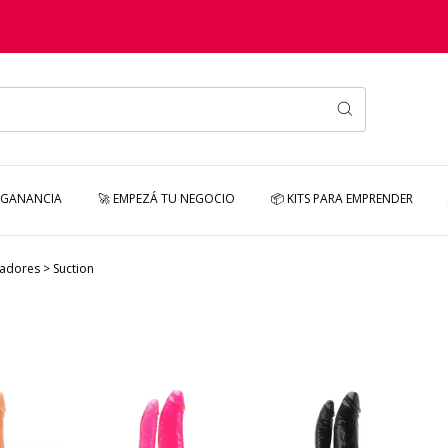
 GANANCIA
🚀 EMPEZÁ TU NEGOCIO
📦 KITS PARA EMPRENDER
ladores
>
Suction