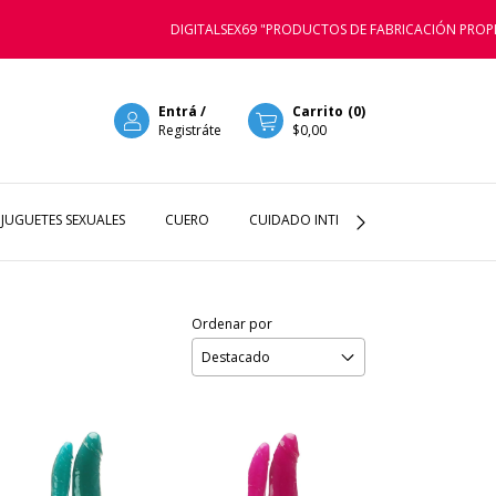
DIGITALSEX69 "PRODUCTOS DE FABRICACIÓN PROPIA, LA MEJ
Entrá
/
Carrito
(
0
)
Registráte
$0,00
JUGUETES SEXUALES
CUERO
CUIDADO INTIMOS
LENCERIA
Ordenar por