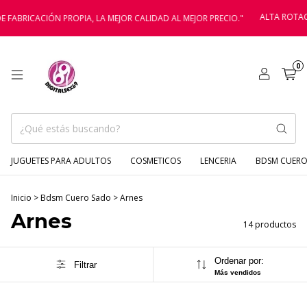
ALTA ROTACIÓN G
ICACIÓN PROPIA, LA MEJOR CALIDAD AL MEJOR PRECIO."
0
JUGUETES PARA ADULTOS
COSMETICOS
LENCERIA
BDSM CUERO
Inicio
>
Bdsm Cuero Sado
>
Arnes
Arnes
14 productos
Ordenar por:
Filtrar
Más vendidos