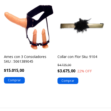
Arnes con 3 Consoladores
Collar con Flor Sku: 9104
SKU : 5061389045
$4.725,00
$15.015,00
$3.675,00
22
% OFF