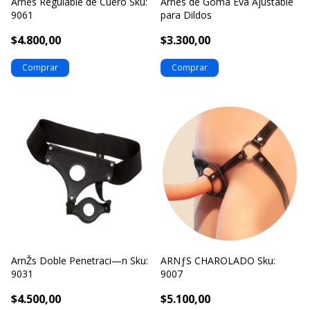
Arnes Regulable de Cuero Sku:
Arnés de Goma Eva Ajustable
9061
para Dildos
$4.800,00
$3.300,00
ArnŽs Doble Penetraci—n Sku:
ARNƒS CHAROLADO Sku:
9031
9007
$4.500,00
$5.100,00