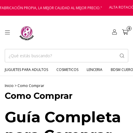
ALTA ROTACIÓN GAR
ACIÓN PROPIA, LA MEJOR CALIDAD AL MEJOR PRECIO."
0
JUGUETES PARA ADULTOS
COSMETICOS
LENCERIA
BDSM CUERO
Inicio
>
Como Comprar
Como Comprar
Guía Completa