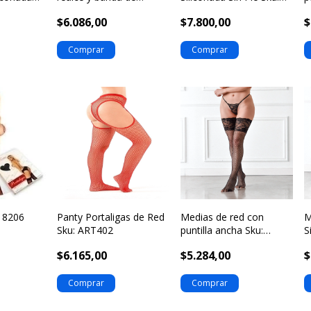
silicona Malena Opus
art102b
a
$6.086,00
$7.800,00
$
Sku: art121n
: 8206
Panty Portaligas de Red
Medias de red con
M
Sku: ART402
puntilla ancha Sku:
S
art112
$6.165,00
$5.284,00
$