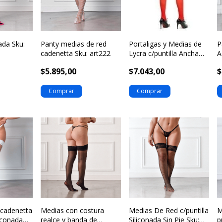
ada Sku:
Panty medias de red
Portaligas y Medias de
P
cadenetta Sku: art222
Lycra c/puntilla Ancha
A
Sku: ART205
$5.895,00
$7.043,00
$
 cadenetta
Medias con costura
Medias De Red c/puntilla
M
liconada
realce y banda de
Siliconada Sin Pie Sku:
p