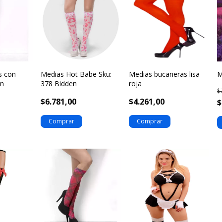
s con
Medias Hot Babe Sku:
Medias bucaneras lisa
M
en
378 Bidden
roja
$
$6.781,00
$4.261,00
$