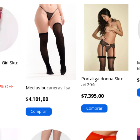
M
 Girl Sku:
b
Portaliga donna Sku:
$
art204r
7
% OFF
Medias bucaneras lisa
$7.395,00
$4.101,00