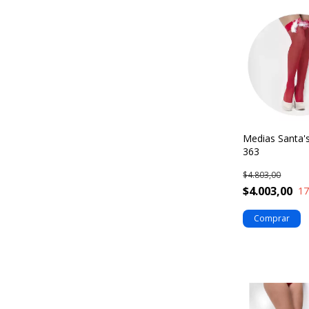
Medias Santa's
363
$4.803,00
$4.003,00
1