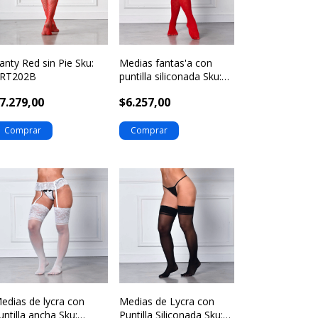
anty Red sin Pie Sku:
Medias fantas'a con
RT202B
puntilla siliconada Sku:
art131
7.279,00
$6.257,00
edias de lycra con
Medias de Lycra con
untilla ancha Sku:
Puntilla Siliconada Sku: