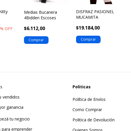
Kitty
DISFRAZ PASIONEL
Medias Bucanera
MUCAMITA
4Bidden Escoses
$19.184,00
$6.112,00
4
% OFF
as
Politicas
s vendidos
Política de Envíos
yor ganancia
Como Comprar
pezá tu negocio
Politica de Devolución
ts para emprender
Quienes Somos