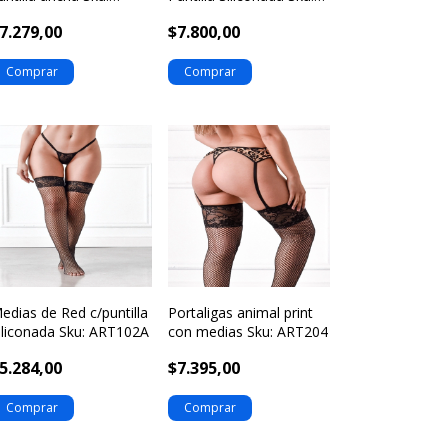
rt111r
ART101A
7.279,00
$7.800,00
edias de Red c/puntilla
Portaligas animal print
iliconada Sku: ART102A
con medias Sku: ART204
5.284,00
$7.395,00