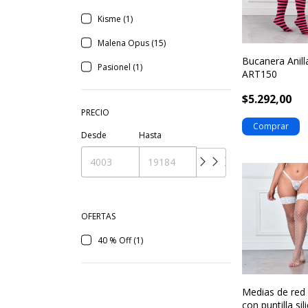
Kisme (1)
Malena Opus (15)
Bucanera Anill
Pasionel (1)
ART150
$5.292,00
PRECIO
Desde
Hasta
OFERTAS
40 % Off (1)
Medias de red
con puntilla si