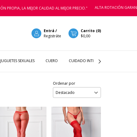
ALTA ROTACIÓN GARANTIZADA PA
, LA MEJOR CALIDAD AL MEJOR PRECIO."
Entrá
/
Carrito
(
0
)
Registráte
$0,00
JUGUETES SEXUALES
CUERO
CUIDADO INTIMOS
LENCERIA
Ordenar por