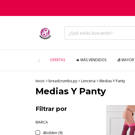
OFERTAS
🔥 MÁS VENDIDOS
💰 MAYOR
Inicio
>
breadcrumbs.py
>
Lenceria
>
Medias Y Panty
Medias Y Panty
Filtrar por
MARCA
4bidden (9)