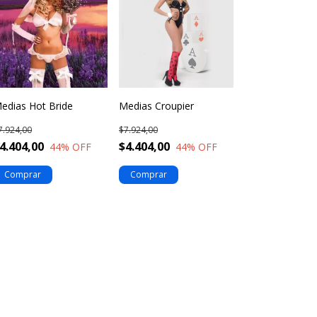
edias Hot Bride
Medias Croupier
7.924,00
$7.924,00
4.404,00
$4.404,00
44
% OFF
44
% OFF