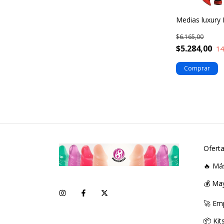
Medias luxury 
$6.165,00
$5.284,00
1
Ofert
🔥 Má
💰 Ma
🚀 Em
📦 Ki