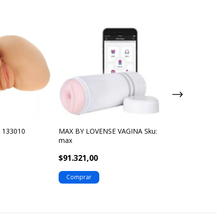
: 133010
MAX BY LOVENSE VAGINA Sku:
1 IN THE TWAT
max
—digo: RD205
$91.321,00
$99.750,00