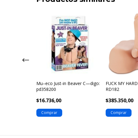
3 C—digo:
Mu–eco Just-in Beaver C—digo:
FUCK MY HARD
pd358200
RD182
$16.736,00
$385.350,00