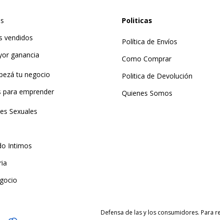
as
Politicas
s vendidos
Política de Envíos
yor ganancia
Como Comprar
pezá tu negocio
Politica de Devolución
ts para emprender
Quienes Somos
tes Sexuales
do Intimos
ria
gocio
Defensa de las y los consumidores. Para 