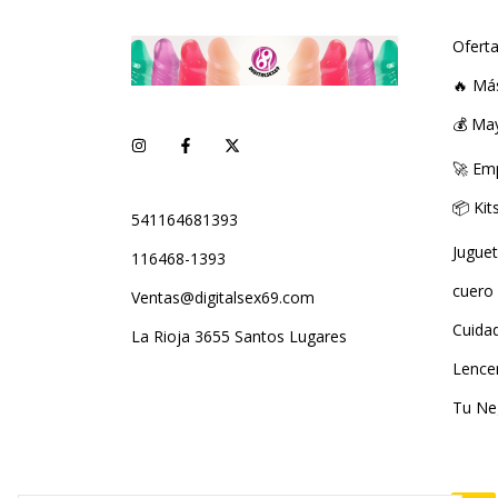
Ofert
🔥 Má
💰 Ma
🚀 Em
📦 Ki
541164681393
Jugue
116468-1393
cuero
Ventas@digitalsex69.com
Cuida
La Rioja 3655 Santos Lugares
Lence
Tu Ne