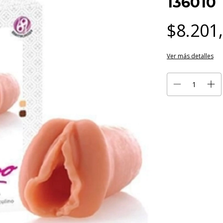
136010
$8.201
Ver más detalles