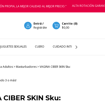
ALTA ROTACIÓN GARANTIZADA PA
A, LA MEJOR CALIDAD AL MEJOR PRECIO."
Entrá
/
Carrito
(
0
)
Registráte
$0,00
JUGUETES SEXUALES
CUERO
CUIDADO INTIMOS
LENCERIA
ra Adultos
>
Masturbadores
>
VAGINA CIBER SKIN Sku:
do 3 o más!
 CIBER SKIN Sku: