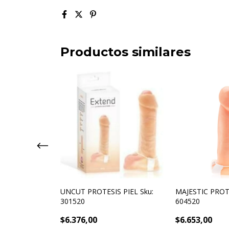
Productos similares
ROTESIS PIEL
UNCUT PROTESIS PIEL Sku:
MAJESTIC PROTE
301520
604520
$6.376,00
$6.653,00