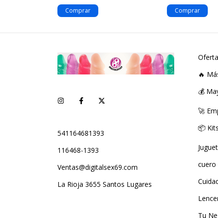
Ofert
🔥 Má
💰 Ma
🚀 Em
📦 Ki
541164681393
Jugue
116468-1393
cuero
Ventas@digitalsex69.com
Cuida
La Rioja 3655 Santos Lugares
Lence
Tu Ne