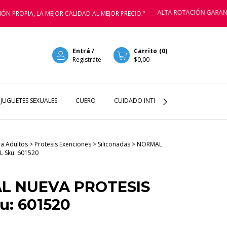
ALTA ROTACIÓN GARANTIZADA P
A, LA MEJOR CALIDAD AL MEJOR PRECIO."
Entrá
/
Carrito
(
0
)
Registráte
$0,00
JUGUETES SEXUALES
CUERO
CUIDADO INTIMOS
LENCERIA
ra Adultos
>
Protesis Exenciones
>
Siliconadas
>
NORMAL
L Sku: 601520
L NUEVA PROTESIS
u: 601520