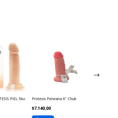
ESIS PIEL Sku:
Protesis Peneana 6" Chub
VARA PROTESI
Sku: 602520
$7.140,00
$6.376,00