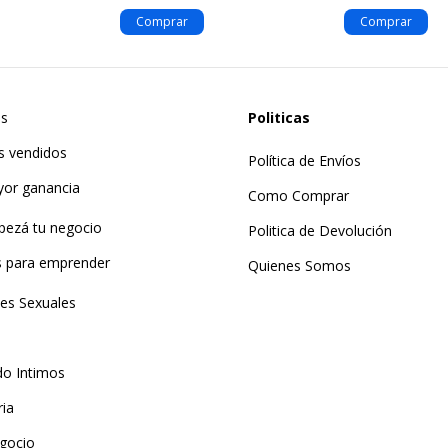
as
Politicas
s vendidos
Política de Envíos
yor ganancia
Como Comprar
pezá tu negocio
Politica de Devolución
ts para emprender
Quienes Somos
tes Sexuales
do Intimos
ria
gocio