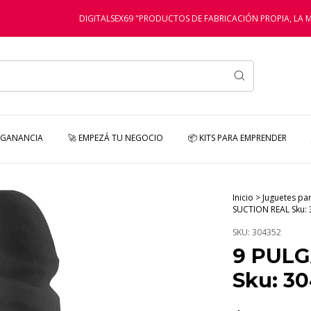
DIGITALSEX69 "PRODUCTOS DE FABRICACIÓN PROPIA, LA MEJOR
 GANANCIA
🚀 EMPEZÁ TU NEGOCIO
📦 KITS PARA EMPRENDER
Inicio
>
Juguetes pa
SUCTION REAL Sku:
SKU:
304352
9 PULG
Sku: 3