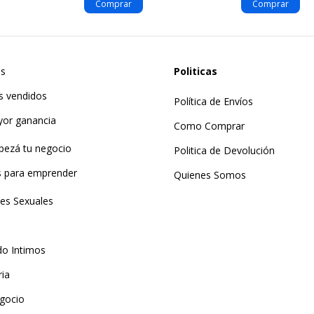
as
Politicas
s vendidos
Política de Envíos
yor ganancia
Como Comprar
pezá tu negocio
Politica de Devolución
ts para emprender
Quienes Somos
tes Sexuales
do Intimos
ria
gocio